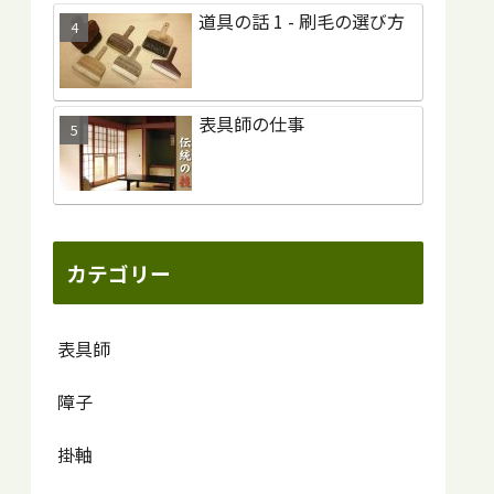
道具の話 1 - 刷毛の選び方
表具師の仕事
カテゴリー
表具師
障子
掛軸