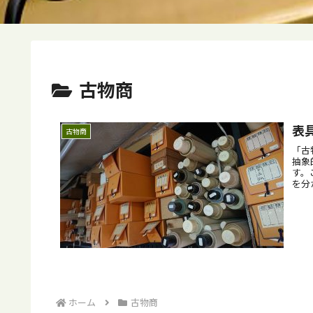
古物商
表
古物商
「古
抽象
す。
を分
ホーム
古物商