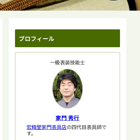
プロフィール
一級表装技能士
家門 秀行
宏精堂家門表具店
の四代目表具師で
す。